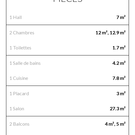
1 Hall
7 m²
2 Chambres
12 m², 12.9 m²
1 Toilettes
1.7 m²
1 Salle de bains
4.2 m²
1 Cuisine
7.8 m²
1 Placard
3 m²
1 Salon
27.3 m²
2 Balcons
4 m², 5 m²