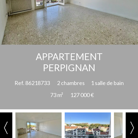
Ajouter à la sélection
APPARTEMENT
PERPIGNAN
Ref. 86218733
2 chambres
1 salle de bain
73 m²
127 000 €