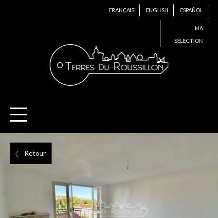
FRANÇAIS
ENGLISH
ESPAÑOL
MA
SÉLECTION
Retour