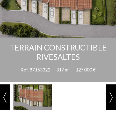
Ajouter à la sélection
TERRAIN CONSTRUCTIBLE
RIVESALTES
Ref. 87153322
317 m²
127 000 €