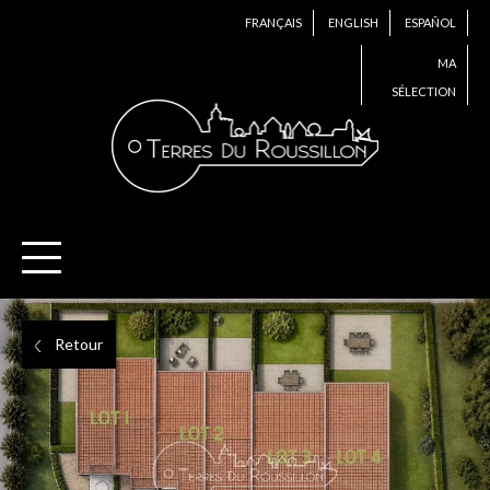
FRANÇAIS
ENGLISH
ESPAÑOL
MA
SÉLECTION
Retour